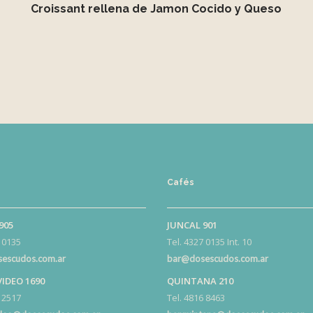
Croissant rellena de Jamon Cocido y Queso
Cafés
905
JUNCAL 901
 0135
Tel. 4327 0135 Int. 10
escudos.com.ar
bar@dosescudos.com.ar
IDEO 1690
QUINTANA 210
 2517
Tel. 4816 8463